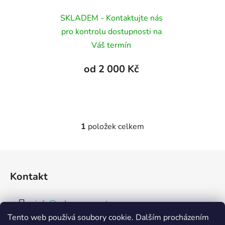
d
k
SKLADEM - Kontaktujte nás
u
t
pro kontrolu dostupnosti na
k
ů
Váš termín
t
ů
2 000 Kč
1
položek celkem
O
v
l
Z
á
á
d
Kontakt
p
a
a
c
info
@
vybavsenaparty.cz
t
í
Tento web používá soubory cookie. Dalším procházením
p
í