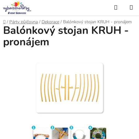
Přejít
Hledat
na
obsah
Domů
/
Párty půjčovna
/
Dekorace
/
Balónkový stojan KRUH - pronájem
Balónkový stojan KRUH -
pronájem