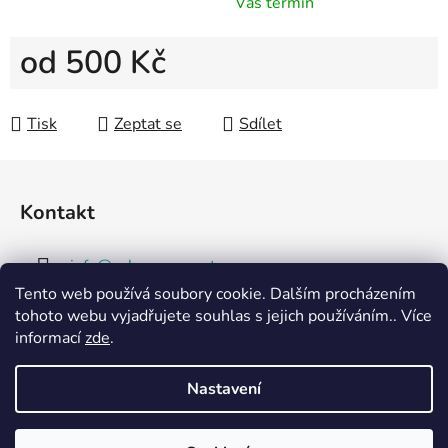
Váš termín
500 Kč
Měrná cena:
Tisk
Zeptat se
Sdílet
Z
á
Kontakt
p
a
info
@
vybavsenaparty.cz
t
Tento web používá soubory cookie. Dalším procházením
í
+420 704 360 370
tohoto webu vyjadřujete souhlas s jejich používáním.. Více
informací
zde
.
Nastavení