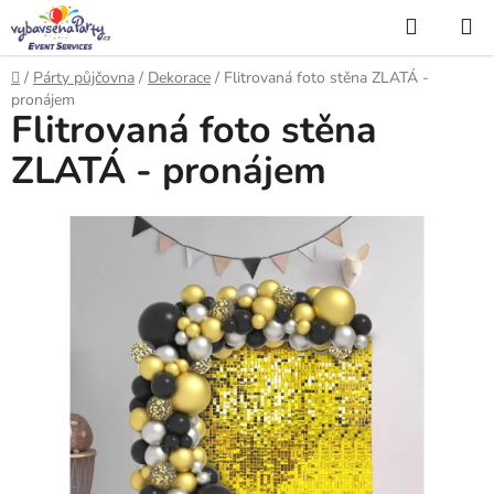
Přejít
Hledat
na
obsah
Domů
/
Párty půjčovna
/
Dekorace
/
Flitrovaná foto stěna ZLATÁ -
pronájem
Flitrovaná foto stěna
ZLATÁ - pronájem