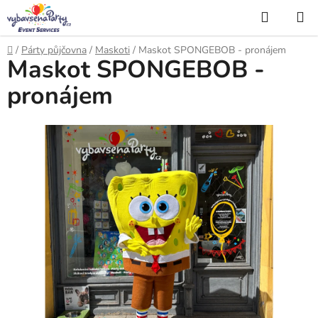
Přejít
Hledat
na
obsah
Domů
/
Párty půjčovna
/
Maskoti
/
Maskot SPONGEBOB - pronájem
Maskot SPONGEBOB -
pronájem