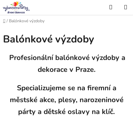
Přejít
Hledat
na
obsah
Domů
/
Balónkové výzdoby
Balónkové výzdoby
Profesionální balónkové výzdoby a
dekorace v Praze.
Specializujeme se na firemní a
městské akce, plesy, narozeninové
párty a dětské oslavy na klíč.