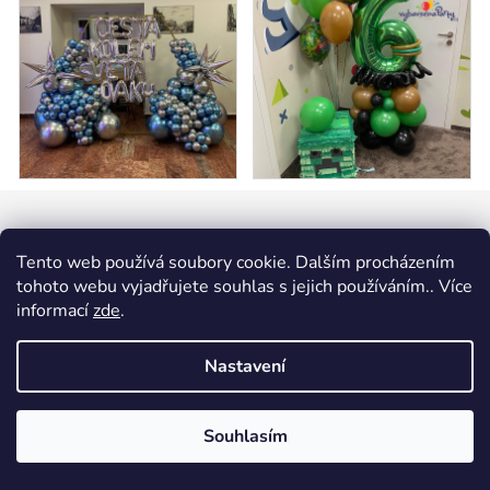
Z
á
Kontakt
p
Tento web používá soubory cookie. Dalším procházením
a
tohoto webu vyjadřujete souhlas s jejich používáním.. Více
info
@
vybavsenaparty.cz
informací
zde
.
t
í
+420 704 360 370
Nastavení
Souhlasím